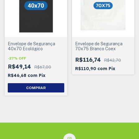
Envelope de Segurança
Envelope de Segurança
40x70 Ecológico
70x75 Branco Coex
-
27
%
OFF
R$116,74
R$42,70
R$49,14
R$67,00
R$110,90
com
Pix
R$46,68
com
Pix
COMPRAR