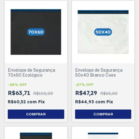
Envelope de Segurança
Envelope de Segurança
70x60 Ecológico
50x40 Branco Coex
-
38
%
OFF
-
27
%
OFF
R$63,71
R$47,29
R$102,00
R$65,00
R$60,52
com
Pix
R$44,93
com
Pix
COMPRAR
COMPRAR