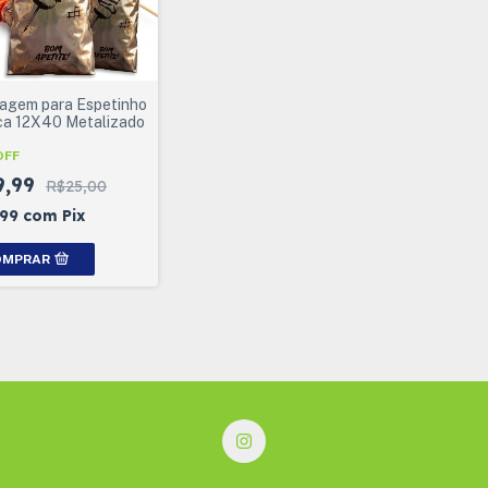
agem para Espetinho
ca 12X40 Metalizado
OFF
9,99
R$25,00
,99
com
Pix
OMPRAR