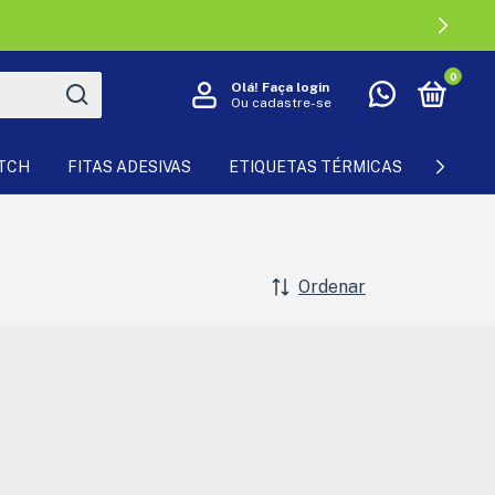
0
Olá!
Faça login
Ou cadastre-se
ETCH
FITAS ADESIVAS
ETIQUETAS TÉRMICAS
SACOL
Ordenar