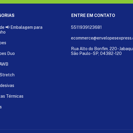
GORIAS
ENTRE EM CONTATO
de 📢 Embalagem para
5511939123681
nho
ecommerce@envelopesexpress.
pes
Rua Alto do Bonfim, 220 - Jabaqu
pes Duo
São Paulo - SP, 04382-120
 AWB
 Stretch
Adesivas
tas Térmicas
s