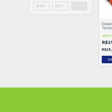
APLICAR
Embal
Térmi
-
20
%
R$1
R$18
C