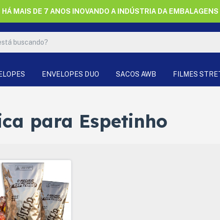
HÁ MAIS DE 7 ANOS INOVANDO A INDÚSTRIA DA EMBALAGENS
ELOPES
ENVELOPES DUO
SACOS AWB
FILMES STR
ca para Espetinho