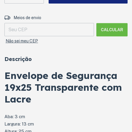
ALTERAR CEP
Entregas para o CEP:
Meios de envio
CALCULAR
Não sei meu CEP
Descrição
Envelope de Segurança
19x25 Transparente com
Lacre
Aba: 3 cm
Largura: 13 cm
Altura: 25 cm