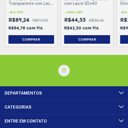
Transparente com Lacre
com Lacre 30x40
50x
50x50
com
-
8
%
OFF
-
-46
%
OFF
-
8
R$89,24
R$44,53
R$
R$97,00
R$30,41
R$84,78
com
Pix
R$42,30
com
Pix
R$9
COMPRAR
COMPRAR
DEPARTAMENTOS
CATEGORIAS
ENTRE EM CONTATO