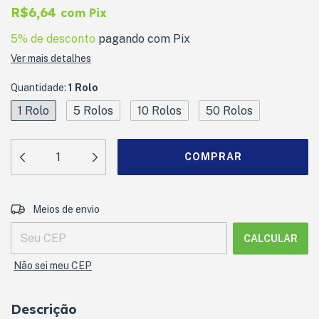
R$6,64
com
Pix
5% de desconto
pagando com Pix
Ver mais detalhes
Quantidade:
1 Rolo
1 Rolo
5 Rolos
10 Rolos
50 Rolos
ALTERAR CEP
Entregas para o CEP:
Meios de envio
CALCULAR
Não sei meu CEP
Descrição